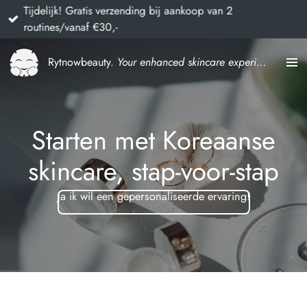
Tijdelijk! Gratis verzending bij aankoop van 2
Ga
routines/vanaf €30,-
direct
naar
Rytnowbeauty.
Your enhanced skincare experience
de
hoofdinhoud
Starten met Koreaanse
skincare, stap-voor-stap
Ja ik wil een gepersonaliseerde ervaring!