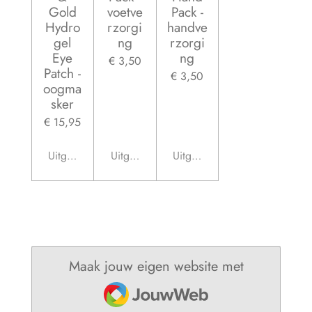
Gold
voetve
Pack -
Hydro
rzorgi
handve
gel
ng
rzorgi
Eye
ng
€ 3,50
Patch -
€ 3,50
oogma
sker
€ 15,95
Uitgeschakeld
Uitgeschakeld
Uitgeschakeld
Maak jouw eigen website met
JouwWeb