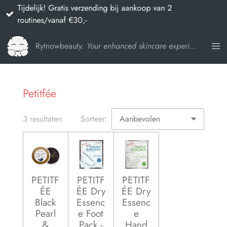
Tijdelijk! Gratis verzending bij aankoop van 2
Ga
routines/vanaf €30,-
direct
naar
Rytnowbeauty.
Your enhanced skincare experience
de
hoofdinhoud
Petitfée
3 resultaten
Sorteer:
PETITF
PETITF
PETITF
ÉE
ÉE Dry
ÉE Dry
Black
Essenc
Essenc
Pearl
e Foot
e
&
Pack -
Hand