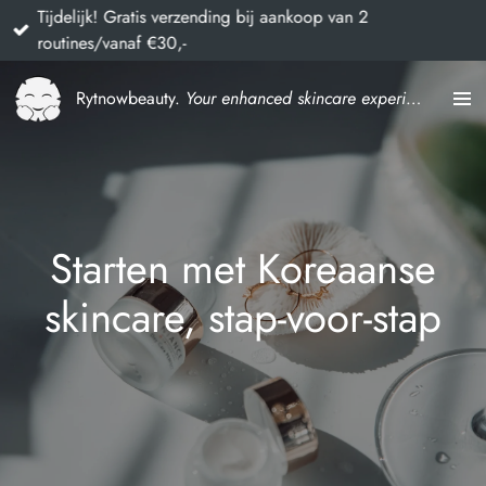
Tijdelijk! Gratis verzending bij aankoop van 2
Ga
routines/vanaf €30,-
direct
naar
Rytnowbeauty.
Your enhanced skincare experience
de
hoofdinhoud
Starten met Koreaanse
skincare, stap-voor-stap