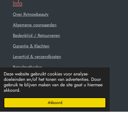
Info
Over Rytnowbeauty
Algemene voorwaarden
Bedenktijd / Retourneren
Garantie & Klachten
Levertijd & verzendkosten
Betaalmethoden
Deze website gebruikt cookies voor analyse-
Privacy Policy
doeleinden en/of het tonen van advertenties. Door
gebruik te blijven maken van de site gaat u hiermee
Contact
akkoord.
Akkoord
© 2021 - 2026 Rytnowbeauty
Powered by
JouwWeb