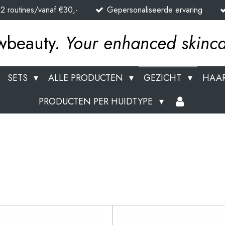
n 2 routines/vanaf €30,-
Gepersonaliseerde ervaring
wbeauty.
Your enhanced skinca
SETS
ALLE PRODUCTEN
GEZICHT
HAAR
PRODUCTEN PER HUIDTYPE