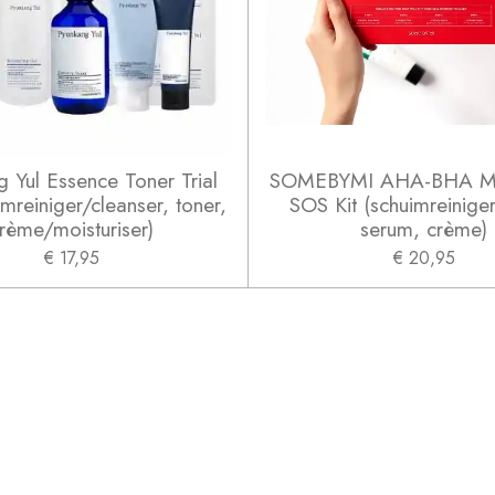
 Yul Essence Toner Trial
SOMEBYMI AHA-BHA Mi
imreiniger/cleanser, toner,
SOS Kit (schuimreiniger
rème/moisturiser)
serum, crème)
€ 17,95
€ 20,95