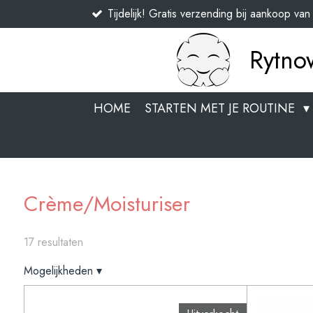
Tijdelijk! Gratis verzending bij aankoop va
Ga
direct
naar
Rytno
de
hoofdinhoud
HOME
STARTEN MET JE ROUTINE
Crème/Moisturiser
17 resultaten
Mogelijkheden
▾