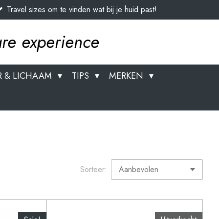
Travel sizes om te vinden wat bij je huid past!
re experience
 & LICHAAM
TIPS
MERKEN
Sorteer: