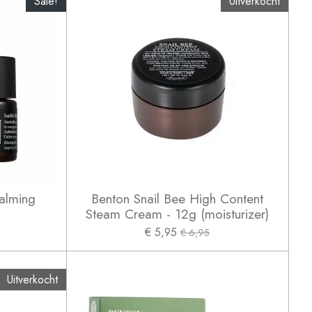
Sale!
Uitverkocht
Calming
Benton Snail Bee High Content
Steam Cream - 12g (moisturizer)
€ 5,95
€ 6,95
Uitverkocht