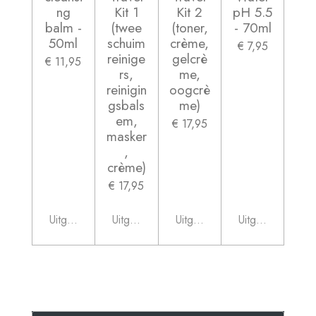
ng
Kit 1
Kit 2
pH 5.5
balm -
(twee
(toner,
- 70ml
50ml
schuim
crème,
€ 7,95
reinige
gelcrè
€ 11,95
rs,
me,
reinigin
oogcrè
gsbals
me)
em,
€ 17,95
masker
,
crème)
€ 17,95
Uitgeschakeld
Uitgeschakeld
Uitgeschakeld
Uitgeschakeld