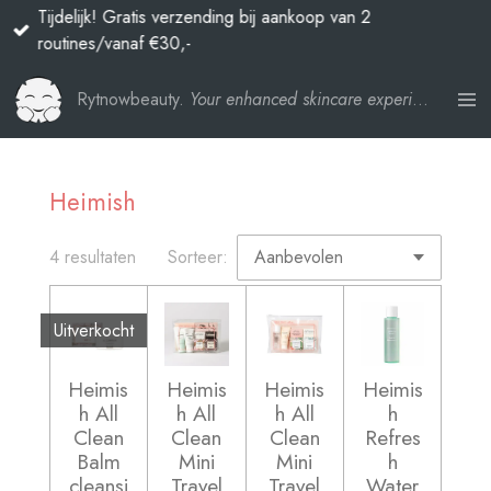
Tijdelijk! Gratis verzending bij aankoop van 2
Ga
routines/vanaf €30,-
direct
naar
Rytnowbeauty.
Your enhanced skincare experience
de
hoofdinhoud
Heimish
4 resultaten
Sorteer:
Uitverkocht
Heimis
Heimis
Heimis
Heimis
h All
h All
h All
h
Clean
Clean
Clean
Refres
Balm
Mini
Mini
h
cleansi
Travel
Travel
Water