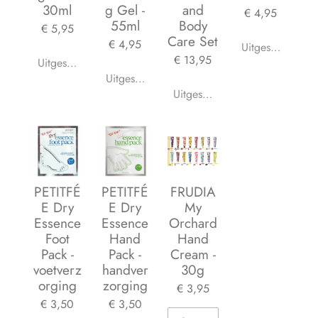
30ml
g Gel -
and
€ 4,95
55ml
Body
€ 5,95
Care Set
€ 4,95
Uitgeschakeld
€ 13,95
Uitgeschakeld
Uitgeschakeld
Uitgeschakeld
PETITFÉ
PETITFÉ
FRUDIA
E Dry
E Dry
My
Essence
Essence
Orchard
Foot
Hand
Hand
Pack -
Pack -
Cream -
voetverz
handver
30g
orging
zorging
€ 3,95
€ 3,50
€ 3,50