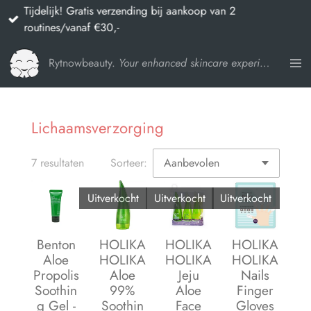
Tijdelijk! Gratis verzending bij aankoop van 2
Ga
routines/vanaf €30,-
direct
naar
Rytnowbeauty.
Your enhanced skincare experience
de
hoofdinhoud
Lichaamsverzorging
7 resultaten
Sorteer:
Uitverkocht
Uitverkocht
Uitverkocht
Benton
HOLIKA
HOLIKA
HOLIKA
Aloe
HOLIKA
HOLIKA
HOLIKA
Propolis
Aloe
Jeju
Nails
Soothin
99%
Aloe
Finger
g Gel -
Soothin
Face
Gloves