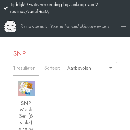
Tijdelijk! Gratis verzending bij aankoop van 2
Ga
routines/vanaf €30,-
direct
naar
Rytnowbeauty.
Your enhanced skincare experience
de
hoofdinhoud
SNP
1 resultaten
Sorteer:
SNP
Mask
Set (6
stuks)
€ 19,95