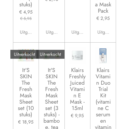
stuks)
a Mask
Pack
€ 4,95
€ 2,95
€ 5,95
Uitgeschakeld
Uitgeschakeld
Uitgeschakeld
Uitgeschakeld
Uitverkocht
Uitverkocht
It'S
It'S
Klairs
Klairs
SKIN
SKIN
Freshly
Vitami
The
The
Juiced
n Duo
Fresh
Fresh
Vitami
Trial
Mask
Mask
n E
Kit
Sheet
Sheet
Mask -
(vitami
set (10
set (3
15ml
ne C
stuks)
stuks) -
serum
€ 9,95
bambo
en
€ 18,95
e, tea
vitamin