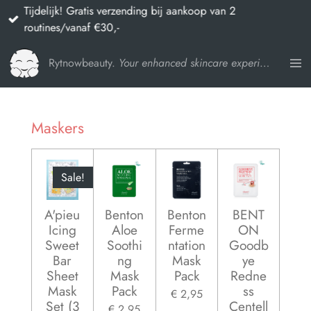
Tijdelijk! Gratis verzending bij aankoop van 2
Ga
routines/vanaf €30,-
direct
naar
Rytnowbeauty.
Your enhanced skincare experience
de
hoofdinhoud
Maskers
Sale!
A'pieu
Benton
Benton
BENT
Icing
Aloe
Ferme
ON
Sweet
Soothi
ntation
Goodb
Bar
ng
Mask
ye
Sheet
Mask
Pack
Redne
Mask
Pack
ss
€ 2,95
Set (3
Centell
€ 2,95