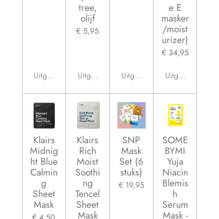
tree,
e E
olijf
masker
/moist
€ 5,95
urizer)
€ 34,95
Uitgeschakeld
Uitgeschakeld
Uitgeschakeld
Uitgeschakeld
Klairs
Klairs
SNP
SOME
Midnig
Rich
Mask
BYMI
ht Blue
Moist
Set (6
Yuja
Calmin
Soothi
stuks)
Niacin
g
ng
Blemis
€ 19,95
Sheet
Tencel
h
Mask
Sheet
Serum
Mask
Mask -
€ 4,50