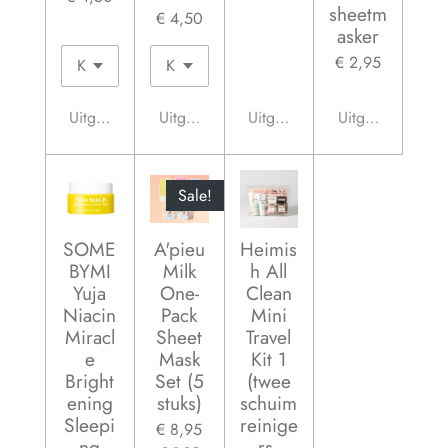
sheetm
€ 4,50
asker
€ 2,95
Uitgeschakeld
Uitgeschakeld
Uitgeschakeld
Uitgeschakeld
Sale!
SOME
A'pieu
Heimis
BYMI
Milk
h All
Yuja
One-
Clean
Niacin
Pack
Mini
Miracl
Sheet
Travel
e
Mask
Kit 1
Bright
Set (5
(twee
ening
stuks)
schuim
Sleepi
reinige
€ 8,95
ng
rs,