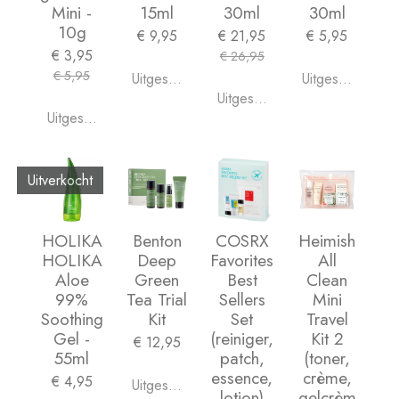
Mini -
15ml
30ml
30ml
10g
€ 9,95
€ 21,95
€ 5,95
€ 3,95
€ 26,95
€ 5,95
Uitgeschakeld
Uitgeschakeld
Uitgeschakeld
Uitgeschakeld
Uitverkocht
HOLIKA
Benton
COSRX
Heimish
HOLIKA
Deep
Favorites
All
Aloe
Green
Best
Clean
99%
Tea Trial
Sellers
Mini
Soothing
Kit
Set
Travel
Gel -
(reiniger,
Kit 2
€ 12,95
55ml
patch,
(toner,
essence,
crème,
€ 4,95
Uitgeschakeld
lotion)
gelcrèm