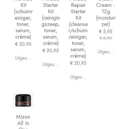
Kit
Starter
Repair
Cream -
(schuimr
Kit
Starter
12g
einiger,
(reinigin
Kit
(moisturi
toner,
gszeep,
(cleanse
zer)
serum,
toner,
r/schuim
€ 5,95
crème)
serum,
reiniger,
€ 6,95
crème)
toner,
€ 20,95
serum,
€ 20,95
Uitgeschakeld
crème)
Uitgeschakeld
€ 20,95
Uitgeschakeld
Uitgeschakeld
Mizon
All In