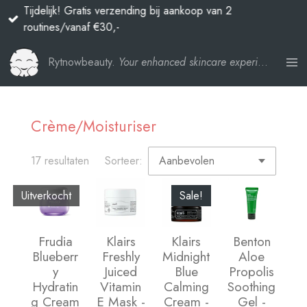
Tijdelijk! Gratis verzending bij aankoop van 2
Ga
routines/vanaf €30,-
direct
naar
Rytnowbeauty.
Your enhanced skincare experience
de
hoofdinhoud
Crème/Moisturiser
17 resultaten
Sorteer:
Uitverkocht
Sale!
Frudia
Klairs
Klairs
Benton
Blueberr
Freshly
Midnight
Aloe
y
Juiced
Blue
Propolis
Hydratin
Vitamin
Calming
Soothing
g Cream
E Mask -
Cream -
Gel -