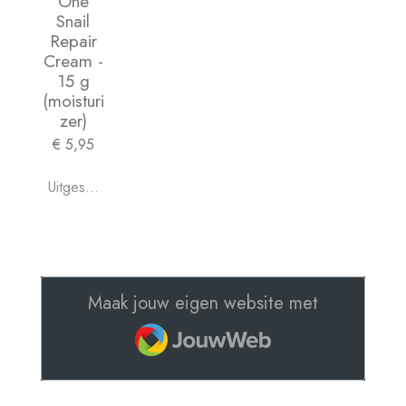
One
Snail
Repair
Cream -
15 g
(moisturi
zer)
€ 5,95
Uitgeschakeld
Maak jouw eigen website met
JouwWeb