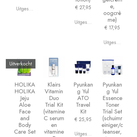
e,
€ 27,95
Uitgeschakeld
oogcrè
me)
Uitgeschakeld
€ 17,95
Uitgeschakeld
Uitverkocht
HOLIKA
Klairs
Pyunkan
Pyunkan
HOLIKA
Vitamin
g Yul
g Yul
Jeju
Duo
ATO
Essence
Aloe
Trial Kit
Travel
Toner
Face
(vitamine
Kit
Trial Set
and
C serum
(schuimr
€ 25,95
Body
en
einiger/c
Care Set
vitamine
leanser,
Uitgeschakeld