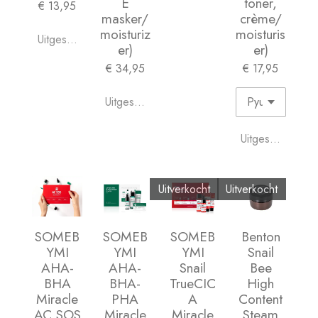
E
toner,
€ 13,95
masker/
crème/
moisturiz
moisturis
Uitgeschakeld
er)
er)
€ 34,95
€ 17,95
Uitgeschakeld
Uitgeschakeld
Uitverkocht
Uitverkocht
SOMEB
SOMEB
SOMEB
Benton
YMI
YMI
YMI
Snail
AHA-
AHA-
Snail
Bee
BHA
BHA-
TrueCIC
High
Miracle
PHA
A
Content
AC SOS
Miracle
Miracle
Steam