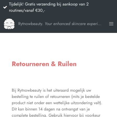
Tijdelijk! Gratis verzending bij aankoop van 2
Ga
routines/vanaf €30,-
direct
naar
Rytnowbeauty.
Your enhanced skincare experience
de
hoofdinhoud
Retourneren & Ruilen
Bij Rytnowbeauty is het uiteraard mogelijk uw
bestelling te ruilen of retourneren (mits je bestelde
product niet onder een wettelijke uitzondering valt).
Dit kan binnen 14 dagen na ontvangst van je
complete bestelling. Gebruik hiervoor bij voorkeur