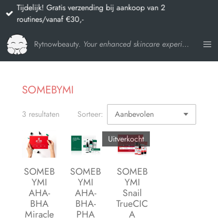
Tijdelijk! Gratis verzending bij aankoop van 2
Ga
routines/vanaf €30,-
direct
naar
Rytnowbeauty.
Your enhanced skincare experience
de
hoofdinhoud
SOMEBYMI
3 resultaten
Sorteer:
Uitverkocht
SOMEB
SOMEB
SOMEB
YMI
YMI
YMI
AHA-
AHA-
Snail
BHA
BHA-
TrueCIC
Miracle
PHA
A