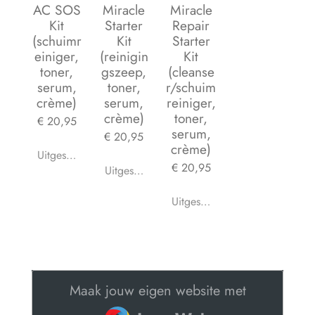
AC SOS
Miracle
Miracle
Kit
Starter
Repair
(schuimr
Kit
Starter
einiger,
(reinigin
Kit
toner,
gszeep,
(cleanse
serum,
toner,
r/schuim
crème)
serum,
reiniger,
crème)
toner,
€ 20,95
serum,
€ 20,95
crème)
Uitgeschakeld
€ 20,95
Uitgeschakeld
Uitgeschakeld
Maak jouw eigen website met
JouwWeb