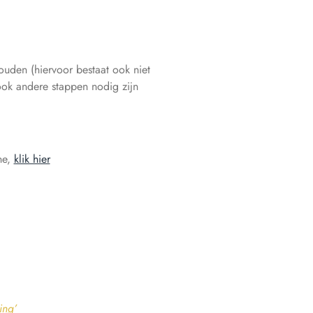
den (hiervoor bestaat ook niet
 ook andere stappen nodig zijn
ne,
klik hier
ing’