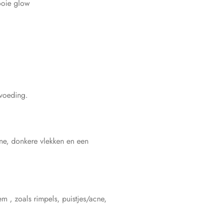
ooie glow
 voeding.
cne, donkere vlekken en een
m , zoals rimpels, puistjes/acne,