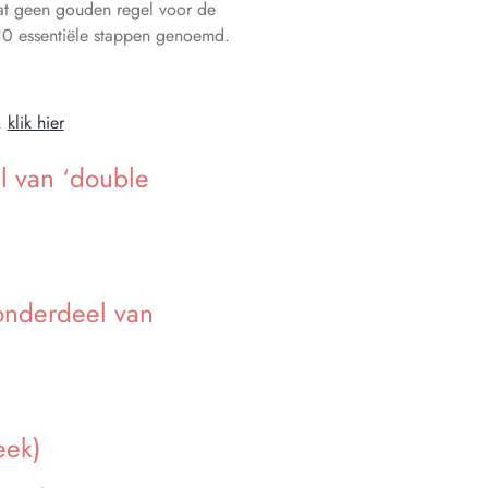
aat geen gouden regel voor de
 10 essentiële stappen genoemd.
,
klik hier
el van ‘double
 onderdeel van
eek)