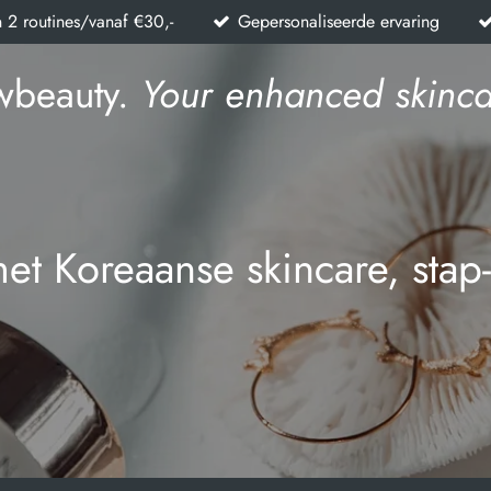
n 2 routines/vanaf €30,-
Gepersonaliseerde ervaring
wbeauty.
Your enhanced skinca
met Koreaanse skincare, stap-