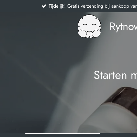
Tijdelijk! Gratis verzending bij aankoop va
Ga
direct
naar
Rytno
de
hoofdinhoud
Starten 