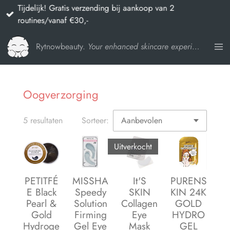
Tijdelijk! Gratis verzending bij aankoop van 2
Ga
routines/vanaf €30,-
direct
naar
Rytnowbeauty.
Your enhanced skincare experience
de
hoofdinhoud
Oogverzorging
5 resultaten
Sorteer:
Uitverkocht
PETITFÉ
MISSHA
It'S
PURENS
E Black
Speedy
SKIN
KIN 24K
Pearl &
Solution
Collagen
GOLD
Gold
Firming
Eye
HYDRO
Hydroge
Gel Eye
Mask
GEL