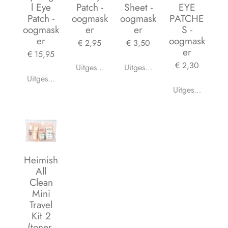
l Eye
Patch -
Sheet -
EYE
Patch -
oogmask
oogmask
PATCHE
oogmask
er
er
S -
er
oogmask
€ 2,95
€ 3,50
er
€ 15,95
€ 2,30
Uitgeschakeld
Uitgeschakeld
Uitgeschakeld
Uitgeschakeld
Heimish
All
Clean
Mini
Travel
Kit 2
(toner,