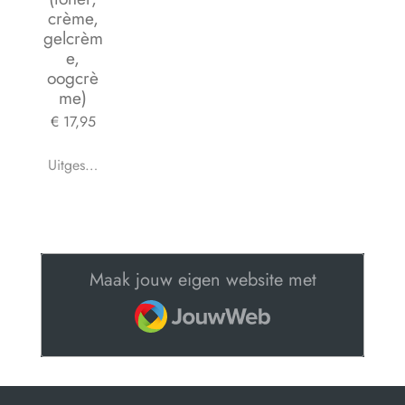
crème,
gelcrèm
e,
oogcrè
me)
€ 17,95
Uitgeschakeld
Maak jouw eigen website met
JouwWeb