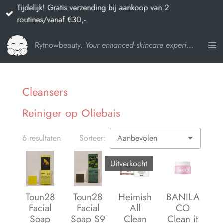
Tijdelijk! Gratis verzending bij aankoop van 2
Ga
routines/vanaf €30,-
direct
naar
Rytnowbeauty.
Your enhanced skincare experience
de
hoofdinhoud
Cleansers
Reiniger op Oliebais
6 resultaten
Sorteer:
Uitverkocht
Toun28
Toun28
Heimish
BANILA
Facial
Facial
All
CO
Soap
Soap S9
Clean
Clean it