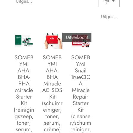
Uitgeschakeld
Uitgeschakeld
Uitverkocht
SOMEB
SOMEB
SOMEB
YMI
YMI
YMI
AHA-
AHA-
Snail
BHA-
BHA
TrueCIC
PHA
Miracle
A
Miracle
AC SOS
Miracle
Starter
Kit
Repair
Kit
(schuimr
Starter
(reinigin
einiger,
Kit
gszeep,
toner,
(cleanse
toner,
serum,
r/schuim
serum,
crème)
reiniger,