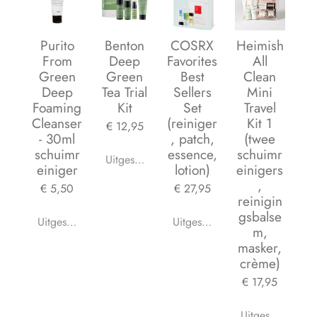
Purito
Benton
COSRX
Heimish
From
Deep
Favorites
All
Green
Green
Best
Clean
Deep
Tea Trial
Sellers
Mini
Foaming
Kit
Set
Travel
Cleanser
(reiniger
Kit 1
€ 12,95
- 30ml
, patch,
(twee
schuimr
essence,
schuimr
Uitgeschakeld
einiger
lotion)
einigers
,
€ 5,50
€ 27,95
reinigin
gsbalse
Uitgeschakeld
Uitgeschakeld
m,
masker,
crème)
€ 17,95
Uitgeschakeld