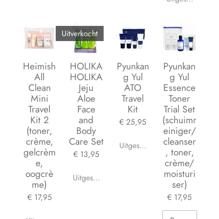
Uitverkocht
Heimish
HOLIKA
Pyunkan
Pyunkan
All
HOLIKA
g Yul
g Yul
Clean
Jeju
ATO
Essence
Mini
Aloe
Travel
Toner
Travel
Face
Kit
Trial Set
Kit 2
and
(schuimr
€ 25,95
(toner,
Body
einiger/
crème,
Care Set
cleanser
Uitgeschakeld
gelcrèm
, toner,
€ 13,95
e,
crème/
oogcrè
moisturi
Uitgeschakeld
me)
ser)
€ 17,95
€ 17,95