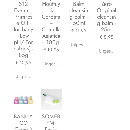
S12
Houttuy
Balm
Zero
Evening
nia
cleansin
Original
Primros
Cordata
g balm -
cleansin
e Oil -
+
50ml
g balm -
for baby
Centella
25ml
€ 11,95
(Low
Asiatica
€ 8,95
pH/ For
- 100g
Uitgeschakeld
babies) -
€ 10,95
Uitgeschakeld
85g
€ 10,95
Uitgeschakeld
Uitgeschakeld
BANILA
SOMEB
CO
YMI
Clean it
Facial