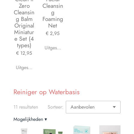
Zero
Cleansin
Cleansin
g
g Balm
Foaming
Original
Net
Miniatur
€ 2,95
e Set (4
types)
Uitgeschakeld
€ 12,95
Uitgeschakeld
Reiniger op Waterbasis
11 resultaten
Sorteer:
Mogelijkheden
▾