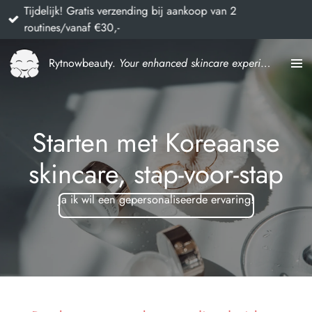
Tijdelijk! Gratis verzending bij aankoop van 2
Ga
routines/vanaf €30,-
direct
naar
Rytnowbeauty.
Your enhanced skincare experience
de
hoofdinhoud
Starten met Koreaanse
skincare, stap-voor-stap
Ja ik wil een gepersonaliseerde ervaring!