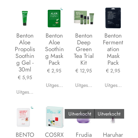
Benton
Benton
Benton
Benton
Aloe
Aloe
Deep
Ferment
Propolis
Soothin
Green
ation
Soothin
g Mask
Tea Trial
Mask
g Gel -
Pack
Kit
Pack
30ml
€ 2,95
€ 12,95
€ 2,95
€ 5,95
Uitgeschakeld
Uitgeschakeld
Uitgeschakeld
Uitgeschakeld
Uitverkocht
Uitverkocht
BENTO
COSRX
Frudia
Haruhar