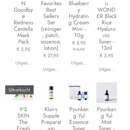
N
Favorites
Blueberr
u
Goodby
Best
y
WOND
e
Sellers
Hydratin
ER Black
Redness
Set
g Cream
Rice
Centella
(reiniger
Mini -
Hyaluro
Mask
, patch,
10g
nic
Pack
essence,
Toner -
€ 3,95
lotion)
13ml
€ 2,95
€ 5,95
€ 27,95
€ 3,95
Uitgeschakeld
Uitgeschakeld
Uitgeschakeld
Uitgeschakeld
Uitverkocht
It'S
Klairs
Pyunkan
Pyunkan
SKIN
Supple
g Yul
g Yul
The
Preparat
Essence
Mist
Fresh
ion
Toner
Toner -