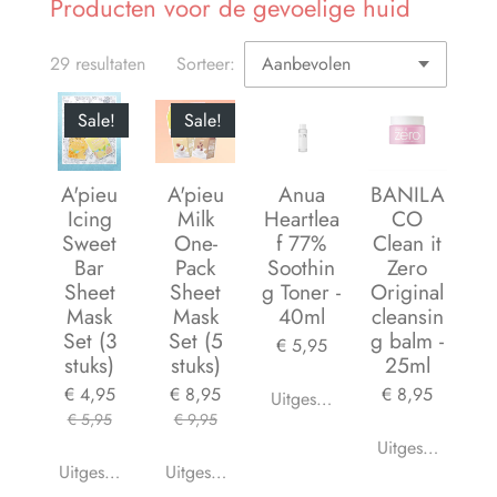
Producten voor de gevoelige huid
29 resultaten
Sorteer:
Sale!
Sale!
A'pieu
A'pieu
Anua
BANILA
Icing
Milk
Heartlea
CO
Sweet
One-
f 77%
Clean it
Bar
Pack
Soothin
Zero
Sheet
Sheet
g Toner -
Original
Mask
Mask
40ml
cleansin
Set (3
Set (5
g balm -
€ 5,95
stuks)
stuks)
25ml
€ 4,95
€ 8,95
€ 8,95
Uitgeschakeld
€ 5,95
€ 9,95
Uitgeschakeld
Uitgeschakeld
Uitgeschakeld