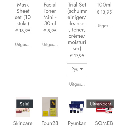
Mask
Facial
Trial Set
100ml
Sheet
Toner
(schuimr
€ 13,95
set (10
Mini -
einiger/
stuks)
30ml
cleanser
Uitgeschakeld
, toner,
€ 18,95
€ 5,95
crème/
moisturi
Uitgeschakeld
Uitgeschakeld
ser)
€ 17,95
Uitgeschakeld
Sale!
Uitverkocht
Skincare
Toun28
Pyunkan
SOMEB