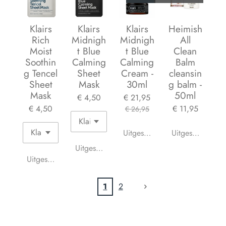
Klairs
Klairs
Klairs
Heimish
Rich
Midnigh
Midnigh
All
Moist
t Blue
t Blue
Clean
Soothin
Calming
Calming
Balm
g Tencel
Sheet
Cream -
cleansin
Sheet
Mask
30ml
g balm -
Mask
50ml
€ 4,50
€ 21,95
€ 4,50
€ 11,95
€ 26,95
Uitgeschakeld
Uitgeschakeld
Uitgeschakeld
Uitgeschakeld
1
2