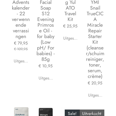
Advents
Facial
g Yul
YMI
kalender
Soap
ATO
Snail
- 22
S12
Travel
TrueCIC
verwenn
Evening
Kit
A
ende
Primros
Miracle
€ 25,95
verrassi
e Oil -
Repair
ngen
for baby
Starter
Uitgeschakeld
(Low
Kit
€ 79,95
pH/ For
(cleanse
€ 109,95
babies) -
r/schuim
85g
reiniger,
Uitgeschakeld
toner,
€ 10,95
serum,
crème)
Uitgeschakeld
€ 20,95
Uitgeschakeld
Sale!
Uitverkocht