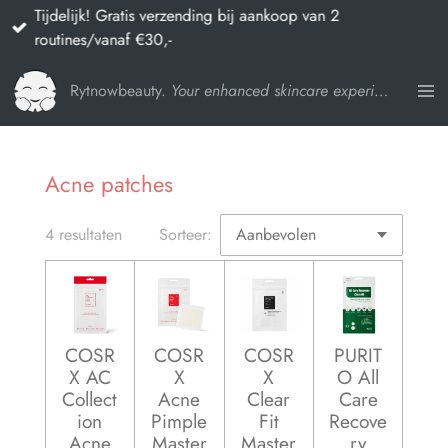
Tijdelijk! Gratis verzending bij aankoop van 2
Ga
routines/vanaf €30,-
direct
naar
Rytnowbeauty.
Your enhanced skincare experience
de
hoofdinhoud
Acne patches
4 resultaten
Sorteer:
COSR
COSR
COSR
PURIT
X AC
X
X
O All
Collect
Acne
Clear
Care
ion
Pimple
Fit
Recove
Acne
Master
Master
ry