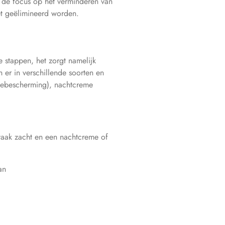
 de focus op het verminderen van
iet geëlimineerd worden.
e stappen, het zorgt namelijk
n er in verschillende soorten en
nnebescherming), nachtcreme
 vaak zacht en een nachtcreme of
kan