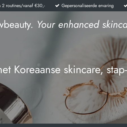
n 2 routines/vanaf €30,-
Gepersonaliseerde ervaring
wbeauty.
Your enhanced skinca
met Koreaanse skincare, stap-