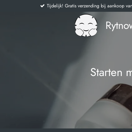
Tijdelijk! Gratis verzending bij aankoop va
Ga
direct
naar
Rytno
de
hoofdinhoud
Starten 