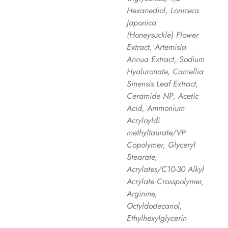
Hexanediol, Lonicera
Japonica
(Honeysuckle) Flower
Extract, Artemisia
Annua Extract, Sodium
Hyaluronate, Camellia
Sinensis Leaf Extract,
Ceramide NP, Acetic
Acid, Ammonium
Acryloyldi
methyltaurate/VP
Copolymer, Glyceryl
Stearate,
Acrylates/C10-30 Alkyl
Acrylate Crosspolymer,
Arginine,
Octyldodecanol,
Ethylhexylglycerin