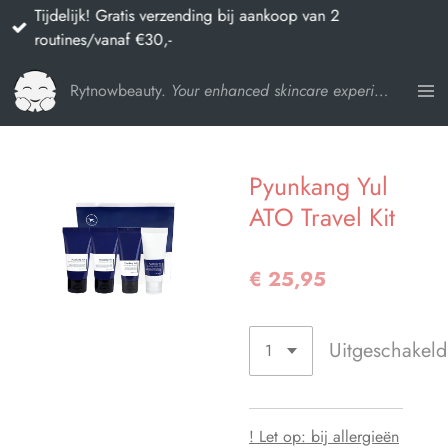
Tijdelijk! Gratis verzending bij aankoop van 2
Ga
routines/vanaf €30,-
direct
naar
Rytnowbeauty.
Your enhanced skincare experience
de
hoofdinhoud
Pyunkang Yul
ATO Travel Kit
€ 25,95
Uitgeschakeld
! Let op: bij allergieën