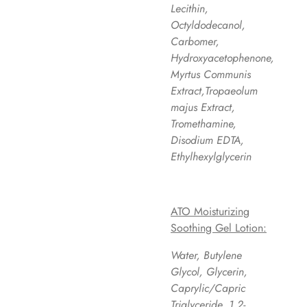
Lecithin,
Octyldodecanol,
Carbomer,
Hydroxyacetophenone,
Myrtus Communis
Extract,Tropaeolum
majus Extract,
Tromethamine,
Disodium EDTA,
Ethylhexylglycerin
ATO Moisturizing
Soothing Gel Lotion:
Water, Butylene
Glycol, Glycerin,
Caprylic/Capric
Triglyceride, 1,2-