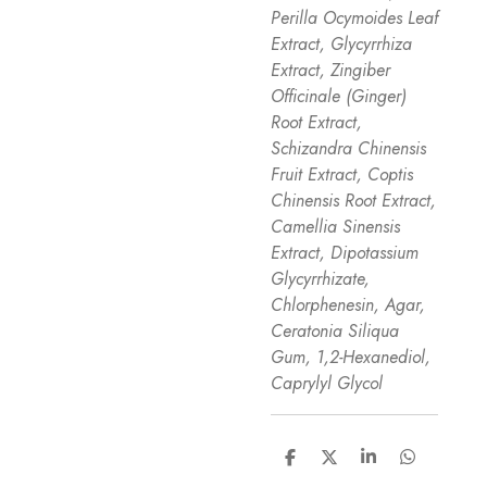
Perilla Ocymoides Leaf
Extract, Glycyrrhiza
Extract, Zingiber
Officinale (Ginger)
Root Extract,
Schizandra Chinensis
Fruit Extract, Coptis
Chinensis Root Extract,
Camellia Sinensis
Extract, Dipotassium
Glycyrrhizate,
Chlorphenesin, Agar,
Ceratonia Siliqua
Gum, 1,2-Hexanediol,
Caprylyl Glycol
D
D
S
D
e
e
h
e