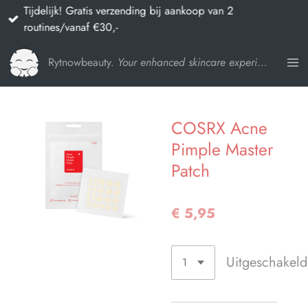
Tijdelijk! Gratis verzending bij aankoop van 2
Ga
routines/vanaf €30,-
direct
naar
Rytnowbeauty.
Your enhanced skincare experience
de
hoofdinhoud
COSRX Acne
Pimple Master
Patch
€ 5,95
Uitgeschakeld