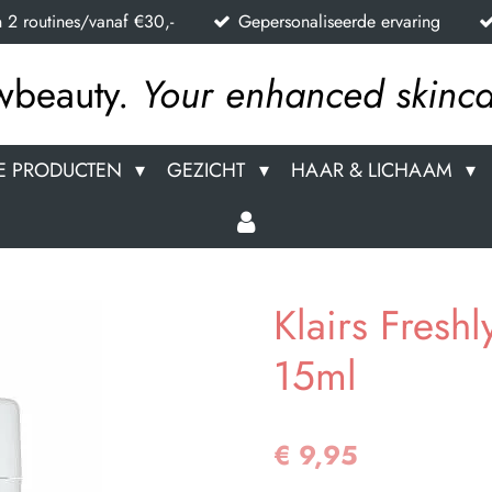
n 2 routines/vanaf €30,-
Gepersonaliseerde ervaring
wbeauty.
Your enhanced skinca
E PRODUCTEN
GEZICHT
HAAR & LICHAAM
Klairs Fresh
15ml
€ 9,95