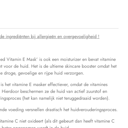
ar de ingrediënten bij allergieën en overgevoeligheid !
iced Vitamin E Mask' is ook een moisturizer en bevat vitamine
t voor de huid. Het is de ultieme skincare booster omdat het
 de droge, gevoelige en rijpe huid verzorgen.
is het vitamine E masker effectiever, omdat de vitamines
en. Hierdoor beschermen ze de huid van actief zuurstof en
ringsproces (het kan namelijk niet teruggedraaid worden).
onde voeding versnellen drastisch het huidverouderingsproces.
itamine C niet oxideert (als dit gebeurt dan heeft vitamine C
et beter opgenomen wordt in de huid.