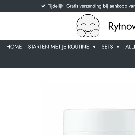
Tijdelijk! Gratis verzending bij aankoop va
Ga
direct
naar
Rytno
de
hoofdinhoud
HOME
STARTEN MET JE ROUTINE
SETS
ALL