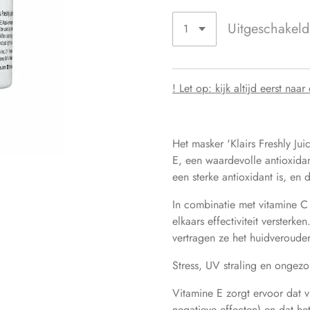
Uitgeschakeld
! Let op: kijk altijd eerst na
Het masker 'Klairs Freshly Ju
E, een waardevolle antioxidan
een sterke antioxidant is, en
In combinatie met vitamine C 
elkaars effectiviteit versterk
vertragen ze het huidveroude
Stress, UV straling en ongez
Vitamine E zorgt ervoor dat v
negatieve effecten) en dat h