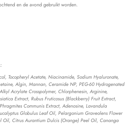
e ochtend en de avond gebruikt worden.
k:
ycol, Tocopheryl Acetate, Niacinamide, Sodium Hyaluronate,
etaine, Algin, Mannan, Ceramide NP, PEG-60 Hydrogenated
Alkyl Acrylate Crosspolymer, Chlorphenesin, Arginine,
siatica Extract, Rubus Fruticosus (Blackberry) Fruit Extract,
 Phragmites Communis Extract, Adenosine, Lavandula
 Eucalyptus Globulus Leaf Oil, Pelargonium Graveolens Flower
el Oil, Citrus Aurantium Dulcis (Orange) Peel Oil, Cananga