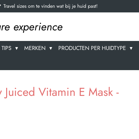
Travel sizes om te vinden wat bij je huid past!
re experience
TIPS
MERKEN
PRODUCTEN PER HUIDTYPE
ly Juiced Vitamin E Mask -