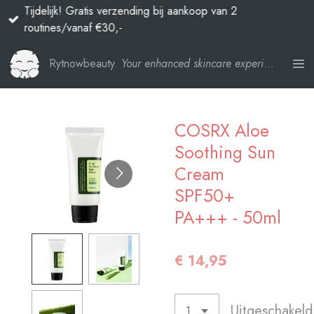
Tijdelijk! Gratis verzending bij aankoop van 2
Ga
routines/vanaf €30,-
direct
naar
Rytnowbeauty.
Your enhanced skincare experience
de
hoofdinhoud
COSRX Aloe
Soothing Sun
Cream
SPF50+
PA+++ - 50ml
€ 14,95
Uitgeschakeld