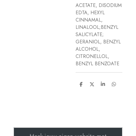
ACETATE, DISODIUM
EDTA, HEXYL
CINNAMAL,
LINALOOL;BENZYL
SALICYLATE;
GERANIOL, BENZYL
ALCOHOL,
CITRONELLOL,
BENZYL BENZOATE
D
D
S
D
e
e
h
e
l
e
a
l
e
l
r
e
n
e
n