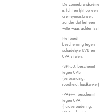
De zonnebrandcrème
is licht en lijkt op een
crème/moisturiser,
zonder dat het een
witte waas achter laat.
Het biedt
b
escherming tegen
schadelijke UVB en
UVA stralen:
-SPF50: beschermt
tegen UVB
(verbranding,
roodheid, huidkanker)
-PA+++: beschermt
tegen UVA
(huidveroudering,