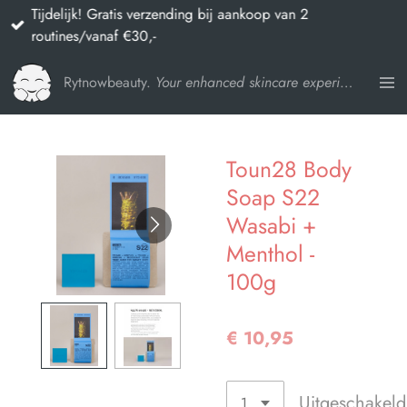
Tijdelijk! Gratis verzending bij aankoop van 2
Ga
routines/vanaf €30,-
direct
naar
Rytnowbeauty.
Your enhanced skincare experience
de
hoofdinhoud
Toun28 Body
Soap S22
Wasabi +
Menthol -
100g
€ 10,95
Uitgeschakeld