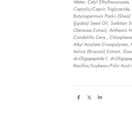
Water, Cetyl Ethylhexanoate,
Caprylic/Capric Triglyceride, 
Butyrospermum Parkii (Shea) 
(Jojoba) Seed Oil, Sorbitan S
Oleracea Extract, Anthemis N
Candelilla Cera , Chlorphene
Alkyl Acrylate Crosspolymer, 
Italica (Broccoli) Extract, Gu
sh-Oligopeptide-1, sh-Oligopep
Bacillus/Soybean/Folic Acid 
D
D
S
e
e
h
l
e
a
e
l
r
n
e