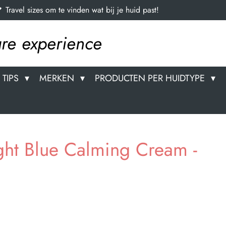
Travel sizes om te vinden wat bij je huid past!
re experience
TIPS
MERKEN
PRODUCTEN PER HUIDTYPE
ght Blue Calming Cream -