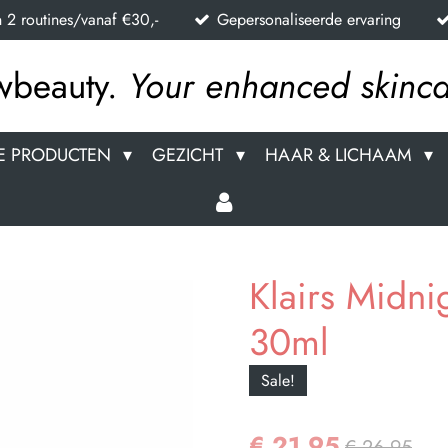
n 2 routines/vanaf €30,-
Gepersonaliseerde ervaring
wbeauty.
Your enhanced skinca
E PRODUCTEN
GEZICHT
HAAR & LICHAAM
Klairs Midni
30ml
Sale!
€ 21,95
€ 26,95