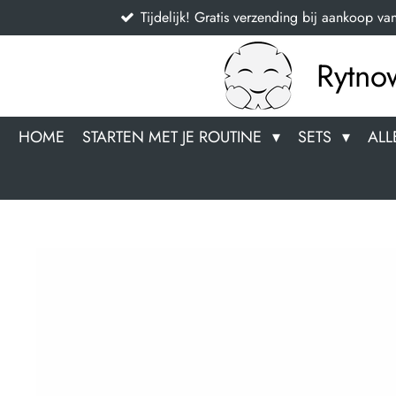
Tijdelijk! Gratis verzending bij aankoop va
Ga
direct
naar
Rytno
de
hoofdinhoud
HOME
STARTEN MET JE ROUTINE
SETS
ALL