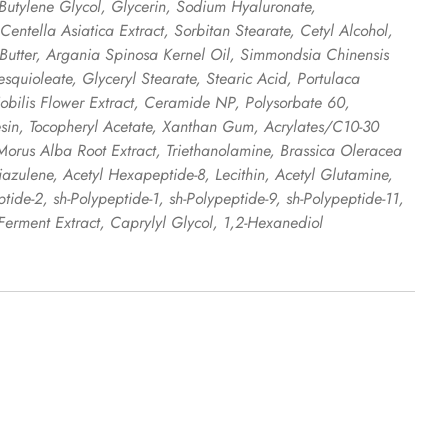
 Butylene Glycol, Glycerin, Sodium Hyaluronate,
Centella Asiatica Extract, Sorbitan Stearate, Cetyl Alcohol,
Butter, Argania Spinosa Kernel Oil, Simmondsia Chinensis
esquioleate, Glyceryl Stearate, Stearic Acid, Portulaca
obilis Flower Extract, Ceramide NP, Polysorbate 60,
sin, Tocopheryl Acetate, Xanthan Gum, Acrylates/C10-30
Morus Alba Root Extract, Triethanolamine, Brassica Oleracea
aiazulene, Acetyl Hexapeptide-8, Lecithin, Acetyl Glutamine,
tide-2, sh-Polypeptide-1, sh-Polypeptide-9, sh-Polypeptide-11,
Ferment Extract, Caprylyl Glycol, 1,2-Hexanediol