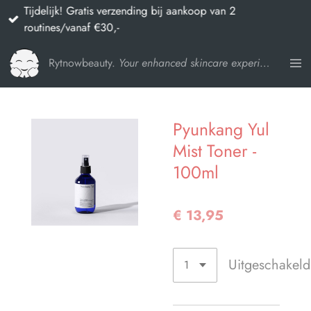
Tijdelijk! Gratis verzending bij aankoop van 2
Ga
routines/vanaf €30,-
direct
naar
Rytnowbeauty.
Your enhanced skincare experience
de
hoofdinhoud
Pyunkang Yul
Mist Toner -
100ml
€ 13,95
Uitgeschakeld