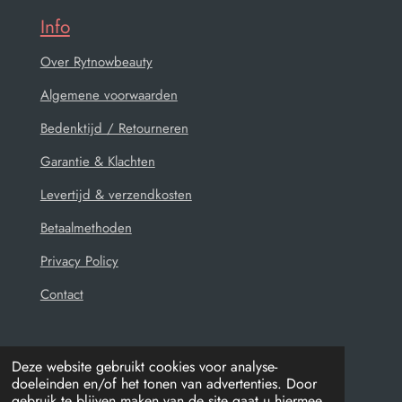
Info
Over Rytnowbeauty
Algemene voorwaarden
Bedenktijd / Retourneren
Garantie & Klachten
Levertijd & verzendkosten
Betaalmethoden
Privacy Policy
Contact
Deze website gebruikt cookies voor analyse-
doeleinden en/of het tonen van advertenties. Door
© 2021 - 2026 Rytnowbeauty
gebruik te blijven maken van de site gaat u hiermee