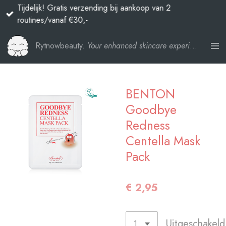
Tijdelijk! Gratis verzending bij aankoop van 2
Ga
routines/vanaf €30,-
direct
naar
Rytnowbeauty.
Your enhanced skincare experience
de
hoofdinhoud
BENTON
Goodbye
Redness
Centella Mask
Pack
€ 2,95
Uitgeschakeld