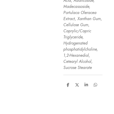
Acid, Asiaticoside,
Madecassoside,
Portulaca Oleracea
Extract, Xanthan Gum,
Cellulose Gum,
Caprylic/Capric
Triglyceride,
Hydrogenated
phosphatidylcholine,
1,2-Hexanediol,
Cetearyl Alcohol,
Sucrose Stearate
D
D
S
D
e
e
h
e
l
e
a
l
e
l
r
e
n
e
n