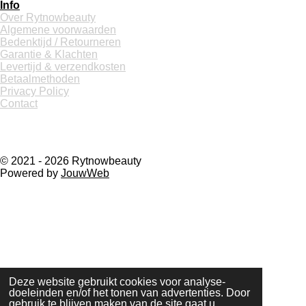
Info
Over Rytnowbeauty
Algemene voorwaarden
Bedenktijd / Retourneren
Garantie & Klachten
Levertijd & verzendkosten
Betaalmethoden
Privacy Policy
Contact
© 2021 - 2026 Rytnowbeauty
Powered by
JouwWeb
Deze website gebruikt cookies voor analyse-
doeleinden en/of het tonen van advertenties. Door
gebruik te blijven maken van de site gaat u