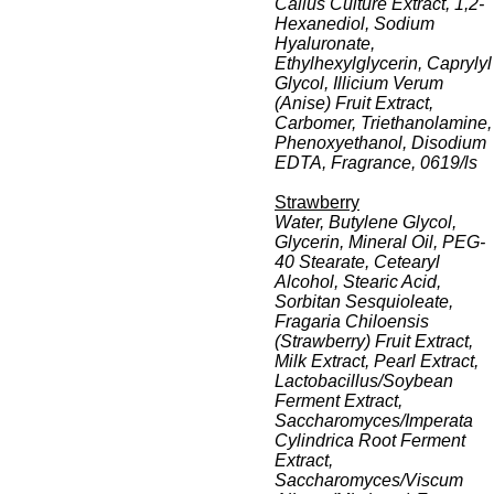
Callus Culture Extract, 1,2-
Hexanediol, Sodium
Hyaluronate,
Ethylhexylglycerin, Caprylyl
Glycol, Illicium Verum
(Anise) Fruit Extract,
Carbomer, Triethanolamine,
Phenoxyethanol, Disodium
EDTA, Fragrance, 0619/ls
Strawberry
Water, Butylene Glycol,
Glycerin, Mineral Oil, PEG-
40 Stearate, Cetearyl
Alcohol, Stearic Acid,
Sorbitan Sesquioleate,
Fragaria Chiloensis
(Strawberry) Fruit Extract,
Milk Extract, Pearl Extract,
Lactobacillus/Soybean
Ferment Extract,
Saccharomyces/Imperata
Cylindrica Root Ferment
Extract,
Saccharomyces/Viscum