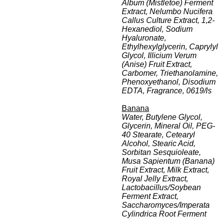
Album (Mistletoe) Ferment
Extract, Nelumbo Nucifera
Callus Culture Extract, 1,2-
Hexanediol, Sodium
Hyaluronate,
Ethylhexylglycerin, Caprylyl
Glycol, Illicium Verum
(Anise) Fruit Extract,
Carbomer, Triethanolamine,
Phenoxyethanol, Disodium
EDTA, Fragrance, 0619/ls
Banana
Water, Butylene Glycol,
Glycerin, Mineral Oil, PEG-
40 Stearate, Cetearyl
Alcohol, Stearic Acid,
Sorbitan Sesquioleate,
Musa Sapientum (Banana)
Fruit Extract, Milk Extract,
Royal Jelly Extract,
Lactobacillus/Soybean
Ferment Extract,
Saccharomyces/Imperata
Cylindrica Root Ferment