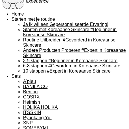
experience
Home
Starten met je routine
Ja ik wil een Gepersonaliseerde Ervaring!
Starten met Koreaanse Skincare #Beginner in
Koreaanse Skincare
Routine Uitbreiden #Gevorderd in Koreaanse
Skincare
Andere Producten Proberen #Expert in Koreaanse
Skincare
3-5 stappen #Beginner in Koreaanse Skincare
6-8 stappen #Gevorderd in Koreaanse Skincare
10 stappen #Expert in Koreaanse Skincare
Sets
A'pieu
BANILA CO
Benton
COSRX
Heimish
HOLIKA HOLIKA
ITSSKIN
Pyunkang Yul
SNP
SOMEBYMI