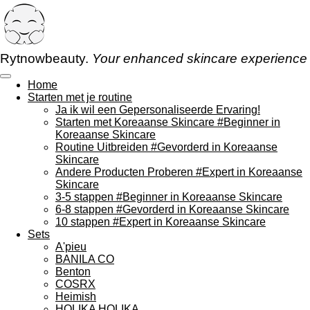
Ga
direct
naar
de
Rytnowbeauty.
Your enhanced skincare experience
hoofdinhoud
Home
Starten met je routine
Ja ik wil een Gepersonaliseerde Ervaring!
Starten met Koreaanse Skincare #Beginner in
Koreaanse Skincare
Routine Uitbreiden #Gevorderd in Koreaanse
Skincare
Andere Producten Proberen #Expert in Koreaanse
Skincare
3-5 stappen #Beginner in Koreaanse Skincare
6-8 stappen #Gevorderd in Koreaanse Skincare
10 stappen #Expert in Koreaanse Skincare
Sets
A'pieu
BANILA CO
Benton
COSRX
Heimish
HOLIKA HOLIKA