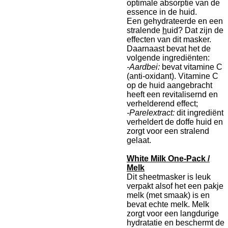
optimale absorptie van de
essence in de huid.
Een gehydrateerde en een
stralende
h
uid? Dat zijn de
effecten van dit masker.
Daarnaast bevat het de
volgende ingrediënten:
-Aardbei:
bevat vitamine C
(anti-oxidant). Vitamine C
op de huid aangebracht
heeft een revitalisernd en
verhelderend effect;
-Parelextract:
dit ingrediënt
verheldert de doffe huid en
zorgt voor een stralend
gelaat.
White Milk One-Pack /
Melk
Dit sheetmasker is leuk
verpakt alsof het een pakje
melk (met smaak) is en
bevat echte melk. Melk
zorgt voor een langdurige
hydratatie en beschermt de