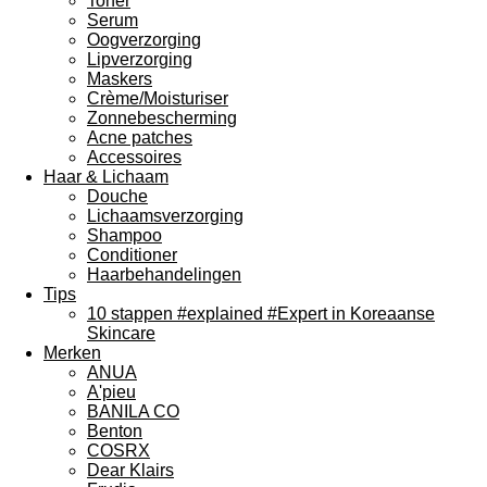
Toner
Serum
Oogverzorging
Lipverzorging
Maskers
Crème/Moisturiser
Zonnebescherming
Acne patches
Accessoires
Haar & Lichaam
Douche
Lichaamsverzorging
Shampoo
Conditioner
Haarbehandelingen
Tips
10 stappen #explained #Expert in Koreaanse
Skincare
Merken
ANUA
A'pieu
BANILA CO
Benton
COSRX
Dear Klairs