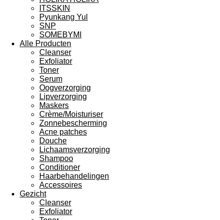
ITSSKIN
Pyunkang Yul
SNP
SOMEBYMI
Alle Producten
Cleanser
Exfoliator
Toner
Serum
Oogverzorging
Lipverzorging
Maskers
Crème/Moisturiser
Zonnebescherming
Acne patches
Douche
Lichaamsverzorging
Shampoo
Conditioner
Haarbehandelingen
Accessoires
Gezicht
Cleanser
Exfoliator