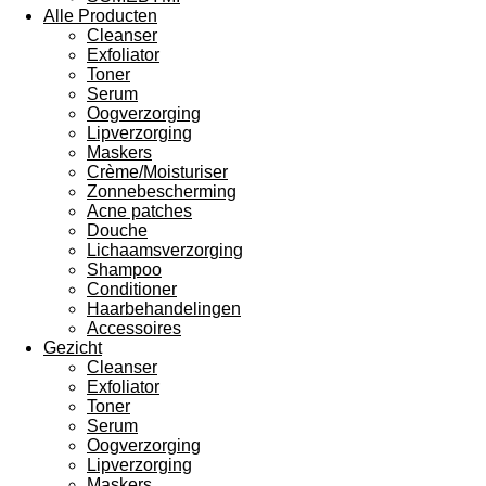
Alle Producten
Cleanser
Exfoliator
Toner
Serum
Oogverzorging
Lipverzorging
Maskers
Crème/Moisturiser
Zonnebescherming
Acne patches
Douche
Lichaamsverzorging
Shampoo
Conditioner
Haarbehandelingen
Accessoires
Gezicht
Cleanser
Exfoliator
Toner
Serum
Oogverzorging
Lipverzorging
Maskers