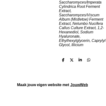
Saccharomyces/Imperata
Cylindrica Root Ferment
Extract,
Saccharomyces/Viscum
Album (Mistletoe) Ferment
Extract, Nelumbo Nucifera
Callus Culture Extract, 1,2-
Hexanediol, Sodium
Hyaluronate,
Ethylhexylglycerin, Caprylyl
Glycol, Illicium
D
D
S
D
e
e
h
e
l
e
a
l
e
l
r
e
n
e
n
Maak jouw eigen website met
JouwWeb