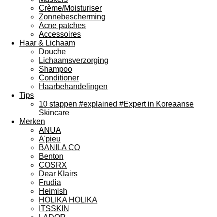
Crème/Moisturiser
Zonnebescherming
Acne patches
Accessoires
Haar & Lichaam
Douche
Lichaamsverzorging
Shampoo
Conditioner
Haarbehandelingen
Tips
10 stappen #explained #Expert in Koreaanse
Skincare
Merken
ANUA
A'pieu
BANILA CO
Benton
COSRX
Dear Klairs
Frudia
Heimish
HOLIKA HOLIKA
ITSSKIN