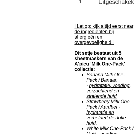
Uitgeschakel
! Let op: kijk altijd eerst naar
de ingrediënten bij
allergieën en
overgevoeligheid !
Dit setje bestaat uit 5
sheetmaskers van de
A'pieu 'Milk One-Pack'
collectie:
Banana Milk One-
Pack / Banaan
-
hydratatie, voeding
,
verzachtend en
stralende huid
Strawberry Milk One-
Pack / Aardbei -
hydratatie en
verheldert de doffe
huid.
White Milk One-Pack /
Melk -
voeding,