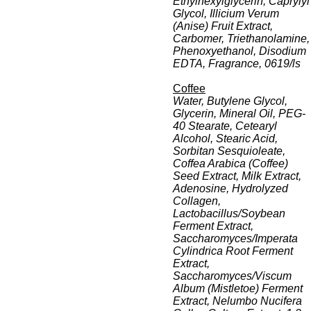
Ethylhexylglycerin, Caprylyl
Glycol, Illicium Verum
(Anise) Fruit Extract,
Carbomer, Triethanolamine,
Phenoxyethanol, Disodium
EDTA, Fragrance, 0619/ls
Coffee
Water, Butylene Glycol,
Glycerin, Mineral Oil, PEG-
40 Stearate, Cetearyl
Alcohol, Stearic Acid,
Sorbitan Sesquioleate,
Coffea Arabica (Coffee)
Seed Extract, Milk Extract,
Adenosine, Hydrolyzed
Collagen,
Lactobacillus/Soybean
Ferment Extract,
Saccharomyces/Imperata
Cylindrica Root Ferment
Extract,
Saccharomyces/Viscum
Album (Mistletoe) Ferment
Extract, Nelumbo Nucifera