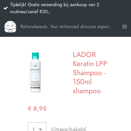
Tijdelijk! Gratis verzending bij aankoop van 2
Ga
routines/vanaf €30,-
direct
naar
Rytnowbeauty.
Your enhanced skincare experience
de
hoofdinhoud
LADOR
Keratin LPP
Shampoo -
150ml
shampoo
€ 8,95
Uitgeschakeld