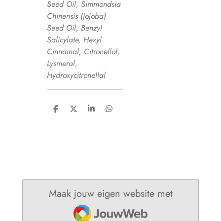
Seed Oil, Simmondsia
Chinensis (Jojoba)
Seed Oil, Benzyl
Salicylate, Hexyl
Cinnamal, Citronellol,
Lysmeral,
Hydroxycitronellal
D
D
S
D
e
e
h
e
l
e
a
l
e
l
r
e
n
e
n
Maak jouw eigen website met
JouwWeb