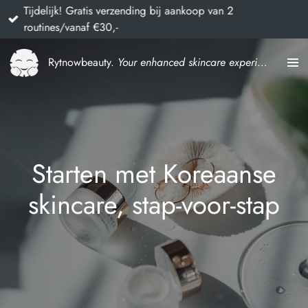
Tijdelijk! Gratis verzending bij aankoop van 2
Ga
routines/vanaf €30,-
direct
naar
Rytnowbeauty.
Your enhanced skincare experience
de
hoofdinhoud
Starten met Koreaanse
skincare, stap-voor-stap