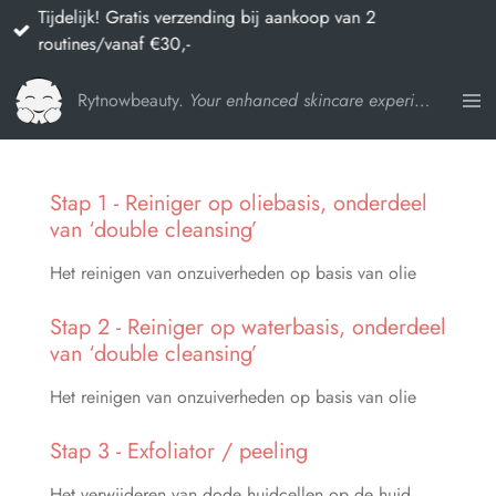
Tijdelijk! Gratis verzending bij aankoop van 2
Ga
routines/vanaf €30,-
direct
naar
Rytnowbeauty.
Your enhanced skincare experience
de
hoofdinhoud
Stap 1 - Reiniger op oliebasis, onderdeel
van ‘double cleansing’
Het reinigen van onzuiverheden op basis van olie
Stap 2 - Reiniger op waterbasis, onderdeel
van ‘double cleansing’
Het reinigen van onzuiverheden op basis van olie
Stap 3 - Exfoliator / peeling
Het verwijderen van dode huidcellen op de huid