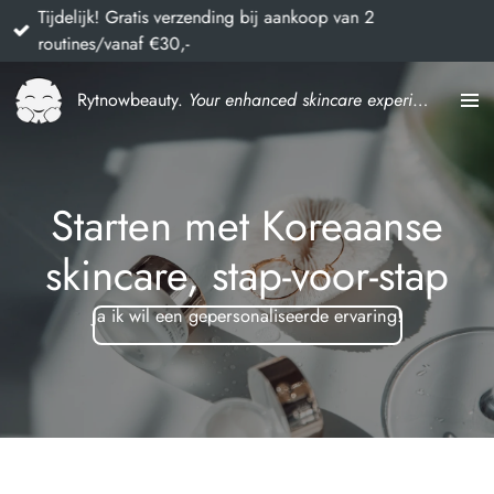
Tijdelijk! Gratis verzending bij aankoop van 2
Ga
routines/vanaf €30,-
direct
naar
Rytnowbeauty.
Your enhanced skincare experience
de
hoofdinhoud
Starten met Koreaanse
skincare, stap-voor-stap
Ja ik wil een gepersonaliseerde ervaring!